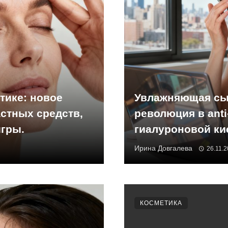
тике: новое
Увлажняющая сыв
стных средств,
революция в anti
гры.
гиалуроновой ки
Ирина Довгалева
26.11.
КОСМЕТИКА