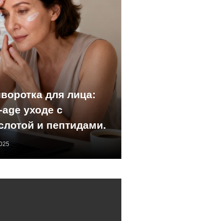
оротка для лица:
-age уходе с
слотой и пептидами.
2025