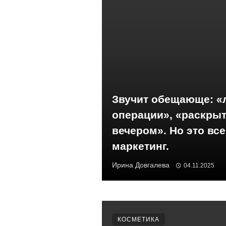
Звучит обещающе: «
операции», «раскрыт
вечером». Но это вс
маркетинг.
Ирина Довгалева
04.11.2025
КОСМЕТИКА