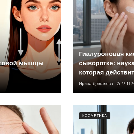
Гиалуроновая ки
уговой мышцы
сыворотке: наука
которая действи
Ирина Довгалева
28.11.
КОСМЕТИКА