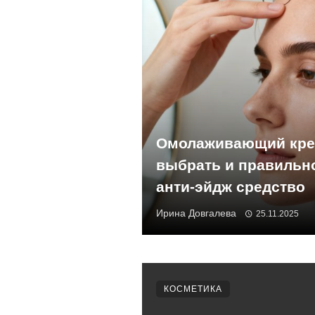
Омолаживающий крем
выбрать и правильн
анти-эйдж средство
Ирина Довгалева
25.11.2025
КОСМЕТИКА