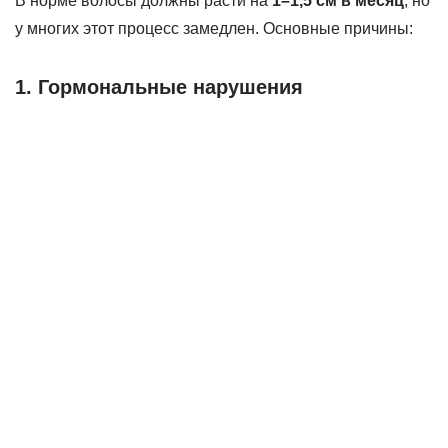
В норме волосы должны расти на
1–1,5 см в месяц
, но
у многих этот процесс замедлен. Основные причины:
1. Гормональные нарушения
Гипотиреоз (недостаток гормонов щитовидной
железы)
Поликистоз яичников (СПКЯ)
Беременность, менопауза, приём гормональных
препаратов
2. Дефицит питательных веществ
Железо (анемия – частая причина выпадения
волос)
Цинк, витамины группы B (особенно B12 и B9)
Белок (волосы на 90% состоят из кератина)