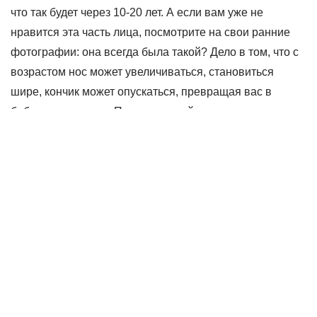
что так будет через 10-20 лет. А если вам уже не
нравится эта часть лица, посмотрите на свои ранние
фотографии: она всегда была такой? Дело в том, что с
возрастом нос может увеличиваться, становиться
шире, кончик может опускаться, превращая вас в
бабульку из сказок. Поэтому давайте сделаем то, что в
наших силах: уменьшим нос, и вернем его кончик в
нормальное положение.