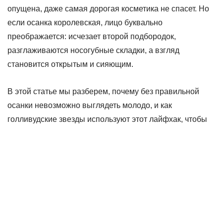
опущена, даже самая дорогая косметика не спасет. Но
если осанка королевская, лицо буквально
преображается: исчезает второй подбородок,
разглаживаются носогубные складки, а взгляд
становится открытым и сияющим.
В этой статье мы разберем, почему без правильной
осанки невозможно выглядеть молодо, и как
голливудские звезды используют этот лайфхак, чтобы
оставаться вечно молодыми. Дочитайте до конца — вас
ждут рекомендации и упражнения, которые помогут
поддерживать идеальную осанку и выглядеть на 35
даже в 50+.
1. Осанка = молодость лица