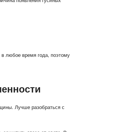
ричина появления гусиных
з в любое время года, поэтому
менности
щины. Лучше разобраться с