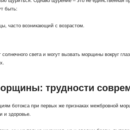
ью щуриться. Однако щурение – это не единственная п
ут быть:
ы, часто возникающий с возрастом.
 солнечного света и могут вызвать морщины вокруг гла
х.
орщины: трудности совре
циям ботокса при первых же признаках межбровной мор
и и здоровье.