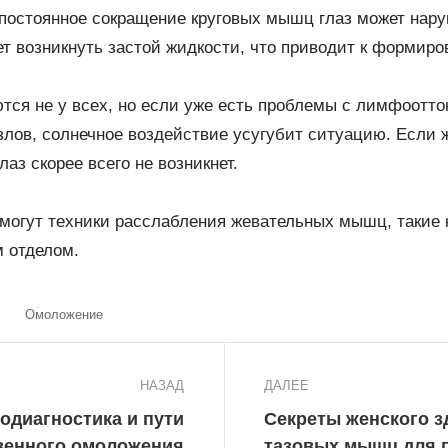
 постоянное сокращение круговых мышц глаз может нар
ет возникнуть застой жидкости, что приводит к формир
ся не у всех, но если уже есть проблемы с лимфоотто
ов, солнечное воздействие усугубит ситуацию. Если же
аз скорее всего не возникнет.
могут техники расслабления жевательных мышц, такие 
м отделом.
Омоложение
НАЗАД
ДАЛЕЕ
одиагностика и пути
Секреты женского з
венного омоложения
тазовых мышц для 