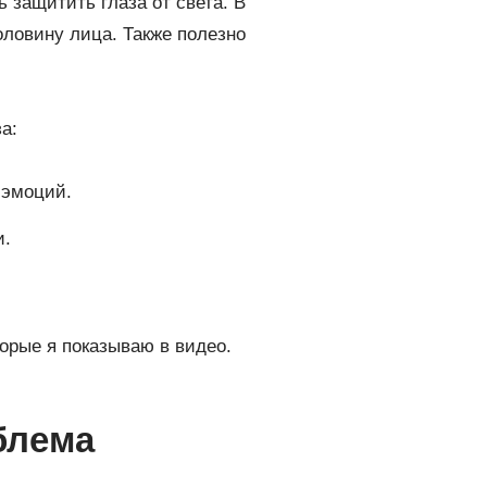
 защитить глаза от света. В
оловину лица. Также полезно
а:
 эмоций.
и.
орые я показываю в видео.
блема