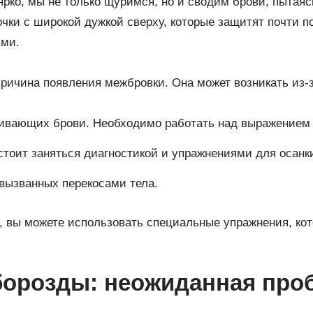
рко, мы не только щуримся, но и сводим брови, пытаясь
чки с широкой дужкой сверху, которые защитят почти п
ями.
причина появления межбровки. Она может возникать из-з
вающих брови. Необходимо работать над выражением
тоит заняться диагностикой и упражнениями для осанк
вызванных перекосами тела.
 вы можете использовать специальные упражнения, кот
борозды: неожиданная про