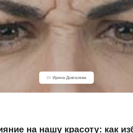
Ирина Довгалева
От
ияние на нашу красоту: как и