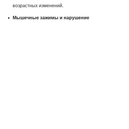
возрастных изменений.
Мышечные зажимы и нарушение
осанки.
Например, перенапряжение грудино-
ключично-сосцевидной мышцы, трапеции,
гиперлордоз и гиперкифоз.
Поэтому, прежде чем что-то менять в своей внешности
или бороться с размытым овалом лица, важно найти
настоящую причину — это всегда первый шаг!
Почему «возрастные
изменения» — не приговор?
Обратите внимание на моделей, которым 70-80 лет:
многие сохраняют аккуратный, подтянутый овал.