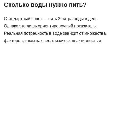
Сколько воды нужно пить?
Стандартный совет — пить 2 литра воды в день.
Однако это лишь ориентировочный показатель.
Реальная потребность в воде зависит от множества
факторов, таких как вес, физическая активность и
климат. Оптимальная норма — около 1,8 литра в день,
рассчитанная исходя из веса тела (примерно 60 кг).
Как правильно пить воду?
Лучшее правило — начинать день с стакана воды. Это
помогает запустить метаболизм и поддерживать
энергетический баланс. Для усиления эффекта можно
добавлять лимон или другие цитрусовые, содержащие
витамин C, который способствует антиоксидантным