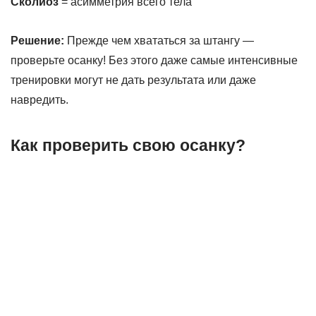
Сколиоз
= асимметрия всего тела
Решение:
Прежде чем хвататься за штангу —
проверьте осанку! Без этого даже самые интенсивные
тренировки могут не дать результата или даже
навредить.
Как проверить свою осанку?
Определите, есть ли у вас искривления:
Усиленный грудной кифоз (сутулость)
Гиперлордоз (сильный прогиб в пояснице)
Сколиоз (боковое искривление)
Плоская спина (неестественное выпрямление)