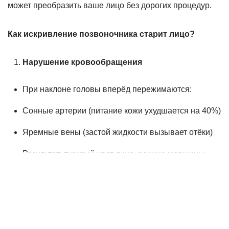
может преобразить ваше лицо без дорогих процедур.
Как искривление позвоночника старит лицо?
Нарушение кровообращения
При наклоне головы вперёд пережимаются:
Сонные артерии (питание кожи ухудшается на 40%)
Яремные вены (застой жидкости вызывает отёки)
Результат: тусклый цвет лица, ранние морщины
Мышечные дисбалансы
Сутулость → перенапряжение подзатылочных
мышц →