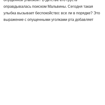
оправдывалась поиском Мальвины. Сегодня такая
улыбка вызывает беспокойство: все ли в порядке? Это
выражение с опущенными уголками рта добавляет
возраст и морщины. Вам это знакомо? Давайте
разберемся, что делать.
Улыбка Пьеро: что предпринять?
Опускание уголков рта
Можно ли мять зону вокруг рта?
Мять уголки рта неэффективно. Вы, вероятно, уже
пробовали, но безрезультатно. Причины этого — ниже.
Определите, когда вы опускаете углы рта. Возможно,