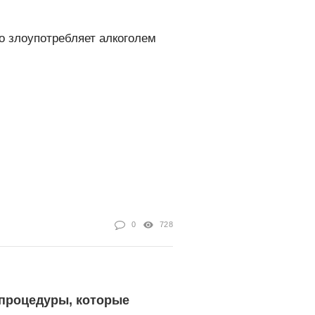
то злоупотребляет алкоголем
0
728
процедуры, которые