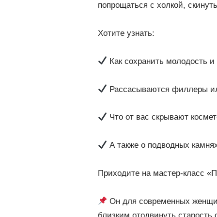
попрощаться с холкой, скинут
Хотите узнать:
Как сохранить молодость и 
Рассасываются филлеры ил
Что от вас скрывают косме
А также о подводных камнях
Приходите на
мастер-класс «П
Он для современных женщин
близким отодвинуть старость