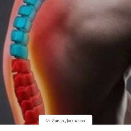
Ирина Довгалева
От