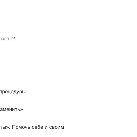
расте?
 процедуры.
заменить»
оты». Помочь себе и своим