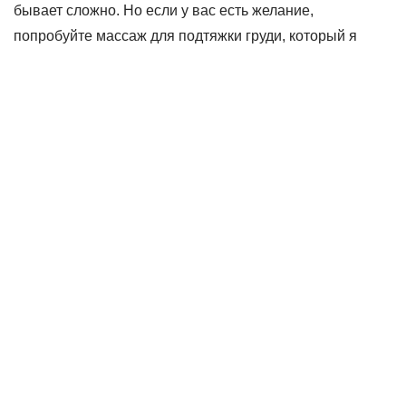
бывает сложно. Но если у вас есть желание,
попробуйте массаж для подтяжки груди, который я
описываю ниже.
Простой и эффективный массаж
Чтобы подтянуть грудь, выполните следующие
движения:
Ухватите складку кожи выше грудинной кости и
поднимайте её вверх.
Проведите аналогичным движением по всей
грудной клетке.
Зацепите кожу под грудью в складку и двигайте её
от центра к подмышке.