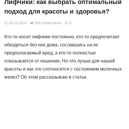
Лифчики: как выбрать оптимальный
подход для красоты и здоровья?
24.10.2024
568 посмотрели
0
Кто-то носит лифчики постоянно, кто-то предпочитает
обходиться без них дома, сославшись на их
предполагаемый вред, а кто-то полностью
отказывается от ношения. Но что лучше для нашей
красоты и как это соотносится с состоянием молочных
желез? Об этом рассказываю в статье.
Без анатомии не разобраться
Грудь располагается на грудных мышцах, покрытых
фасцией. Сверху она соединена с платизмой —
подкожной мышцей шеи, которая вплетается в нижнюю