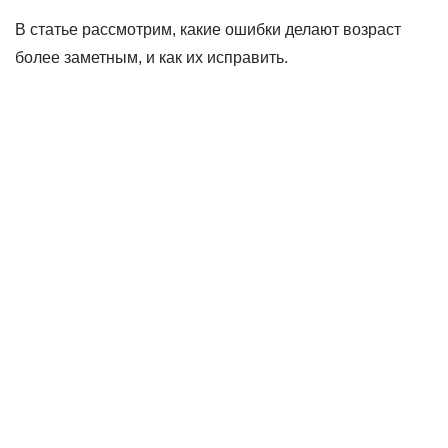
В статье рассмотрим, какие ошибки делают возраст
более заметным, и как их исправить.
Физиологические изменения:
почему после 45 лет старение
ускоряется
После 45 лет в организме происходят ключевые
изменения, влияющие на внешность.
Во-первых,
резко снижается выработка
коллагена и эластина
: исследование
Journal of
Dermatological Science
(2020) показало, что после
менопаузы кожа теряет до 30% толщины из-за
уменьшения фибробластов.