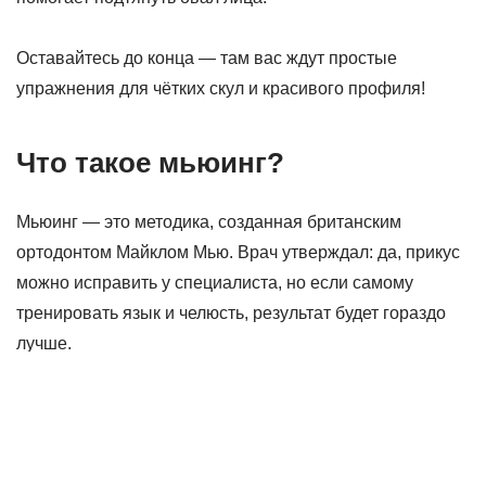
Оставайтесь до конца — там вас ждут простые
упражнения для чётких скул и красивого профиля!
Что такое мьюинг?
Мьюинг — это методика, созданная британским
ортодонтом Майклом Мью. Врач утверждал: да, прикус
можно исправить у специалиста, но если самому
тренировать язык и челюсть, результат будет гораздо
лучше.
Неправильное положение языка часто становится
причиной проблем с прикусом, нарушений осанки,
головных болей и болей в области шеи и спины. Но,